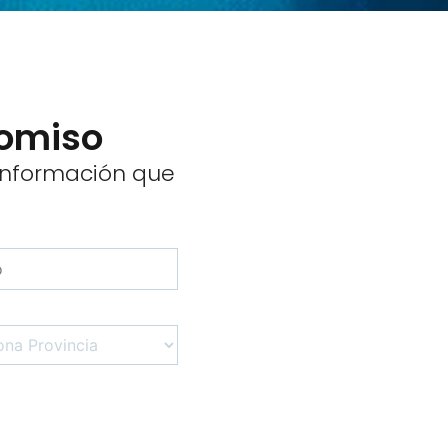
omiso
 información que