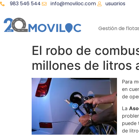
983 546 544
info@moviloc.com
usuarios
Gestión de flota
El robo de combus
millones de litros 
Para mu
en cuen
de ope
La
Asoc
proble
puede t
de litr