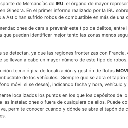
nsporte de Mercancías de
IRU
, el órgano de mayor represent
 en Ginebra. En el primer informe realizado por la IRU sobr
 a Astic han sufrido robos de combustible en más de una 
mendaciones de cara a prevenir este tipo de delitos, entre 
a que puedan identificar mejor tanto las zonas menos segu
 se detectan, ya que las regiones fronterizas con Francia
e se llevan a cabo un mayor número de este tipo de robos.
ución tecnológica de localización y gestión de flotas
MOV
ombustible de los vehículos. Siempre que se abra el tapón
éfono móvil si se desea), indicando fecha y hora, vehículo y
nte localizados los puntos en los que los depósitos de los
de las instalaciones o fuera de cualquiera de ellos. Puede c
tiva, permite conocer cuándo y dónde se abre el tapón de c
es.